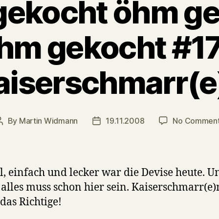
 gekocht öhm g
hm gekocht #17
aiserschmarr(e
By
Martin Widmann
19.11.2008
No Commen
Post
Post
author
date
l, einfach und lecker war die Devise heute. U
 alles muss schon hier sein. Kaiserschmarr(e
das Richtige!