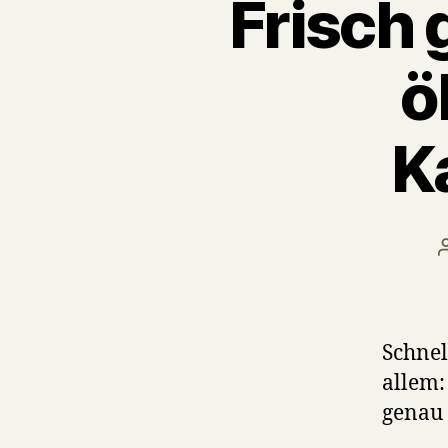
Frisch
ö
K
Schnel
allem:
genau 