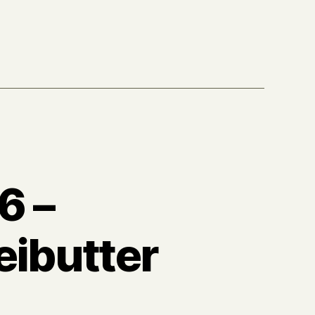
Kaiserschmarr(e)n
6 –
eibutter