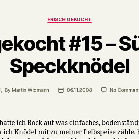
Categories
FRISCH GEKOCHT
gekocht #15 – Sü
Speckknödel
By
Martin Widmann
06.11.2008
No Commen
Post
Post
author
date
hatte ich Bock auf was einfaches, bodenständ
 ich Knödel mit zu meiner Leibspeise zähle,