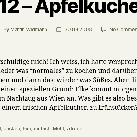
12 – Apfelkuch
By
Martin Widmann
30.08.2008
No Commen
ost
Post
uthor
date
tschuldige mich! Ich weiss, ich hatte versproc
eder was “normales” zu kochen und darüber
ben und dann das: wieder was Süßes. Aber d
s einen speziellen Grund: Elke kommt morgen
m Nachtzug aus Wien an. Was gibt es also bes
t einem frischen Apfelkuchen zu frühstücken
l
,
backen
,
Eier
,
einfach
,
Mehl
,
zitrone