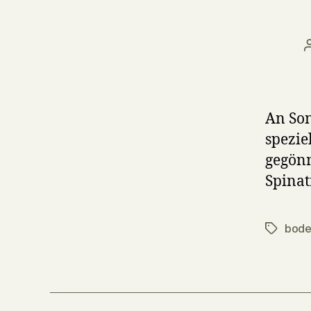
An Son
spezie
gegönn
Spinat
bode
Tags