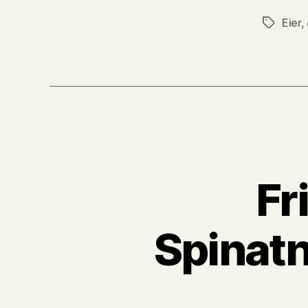
Eier
,
Tags
Fr
Spinatn