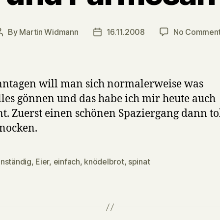
By
Martin Widmann
16.11.2008
No Commen
Post
Post
author
date
ntagen will man sich normalerweise was
lles gönnen und das habe ich mir heute auch
t. Zuerst einen schönen Spaziergang dann to
nocken.
nständig
,
Eier
,
einfach
,
knödelbrot
,
spinat