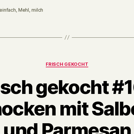
einfach
,
Mehl
,
milch
Categories
FRISCH GEKOCHT
isch gekocht #1
ocken mit Salb
und Parmesan