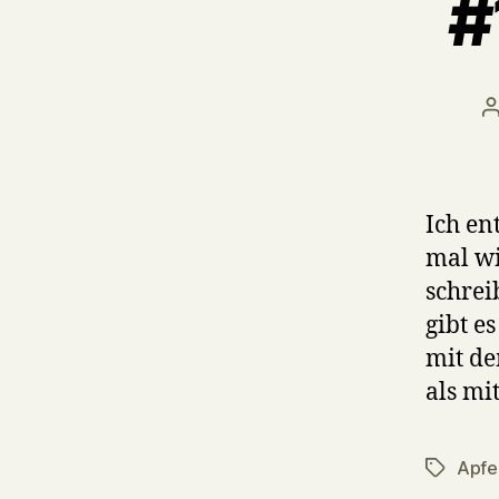
#
P
a
Ich en
mal wi
schrei
gibt e
mit de
als mi
Apfe
Tags