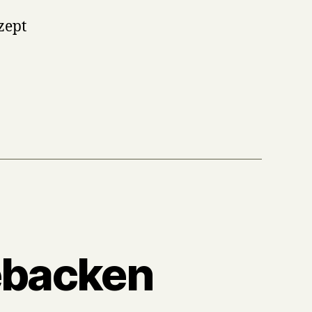
zept
ebacken