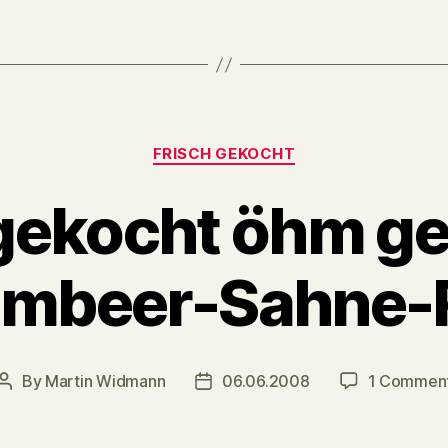
Categories
FRISCH GEKOCHT
 gekocht öhm g
Himbeer-Sahne-
By
Martin Widmann
06.06.2008
1 Commen
Post
Post
author
date