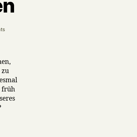
en
on
ts
Frisch
gekocht
öhm
gebacken
hen,
#12
 zu
–
iesmal
Apfelkuchen
 früh
seres
?