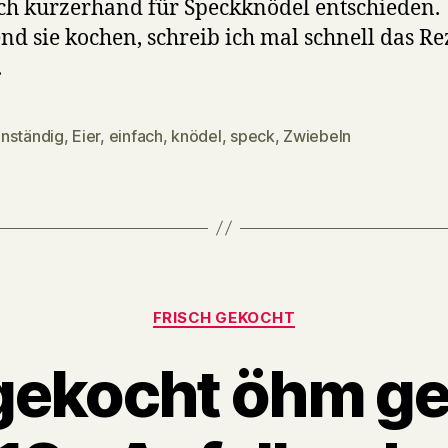
ch kurzerhand für Speckknödel entschieden.
d sie kochen, schreib ich mal schnell das Re
.
nständig
,
Eier
,
einfach
,
knödel
,
speck
,
Zwiebeln
Categories
FRISCH GEKOCHT
 gekocht öhm g