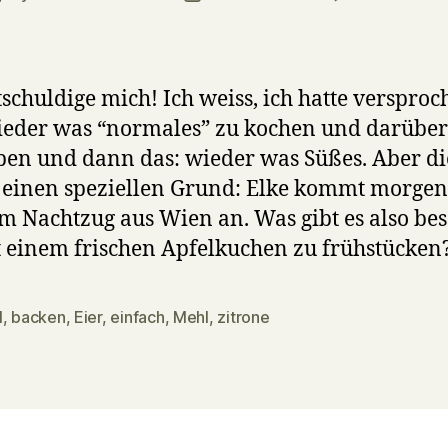
uthor
date
tschuldige mich! Ich weiss, ich hatte versproc
eder was “normales” zu kochen und darüber
ben und dann das: wieder was Süßes. Aber d
s einen speziellen Grund: Elke kommt morgen
m Nachtzug aus Wien an. Was gibt es also bes
t einem frischen Apfelkuchen zu frühstücken
l
,
backen
,
Eier
,
einfach
,
Mehl
,
zitrone