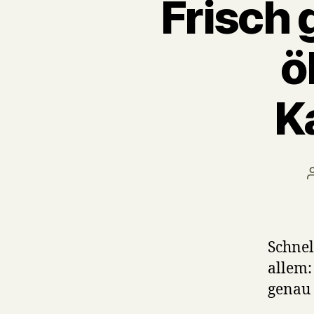
Frisch
ö
K
Schnel
allem:
genau 