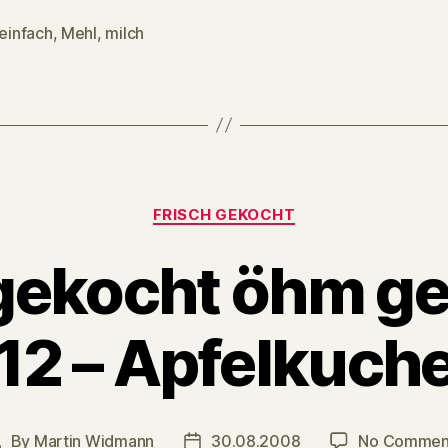
einfach
,
Mehl
,
milch
Categories
FRISCH GEKOCHT
 gekocht öhm g
12 – Apfelkuch
By
Martin Widmann
30.08.2008
No Commen
ost
Post