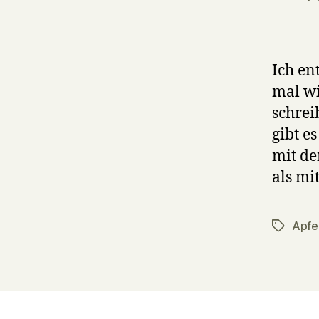
a
Ich en
mal wi
schrei
gibt e
mit de
als mi
Apfe
Tags