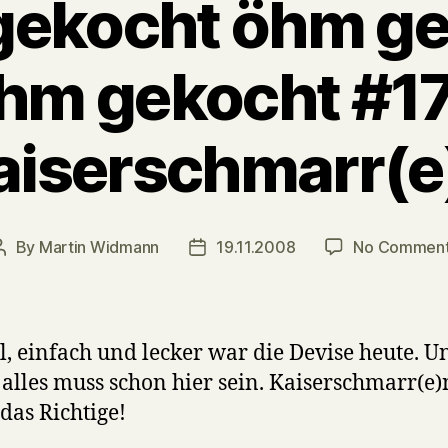
 gekocht öhm g
hm gekocht #17
aiserschmarr(e
By
Martin Widmann
19.11.2008
No Commen
Post
Post
author
date
l, einfach und lecker war die Devise heute. U
 alles muss schon hier sein. Kaiserschmarr(e
das Richtige!