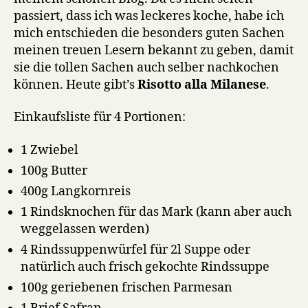
Milanese
passiert, dass ich was leckeres koche, habe ich
mich entschieden die besonders guten Sachen
meinen treuen Lesern bekannt zu geben, damit
sie die tollen Sachen auch selber nachkochen
können. Heute gibt’s
Risotto alla Milanese
.
Einkaufsliste für 4 Portionen:
1 Zwiebel
100g Butter
400g Langkornreis
1 Rindsknochen für das Mark (kann aber auch
weggelassen werden)
4 Rindssuppenwürfel für 2l Suppe oder
natürlich auch frisch gekochte Rindssuppe
100g geriebenen frischen Parmesan