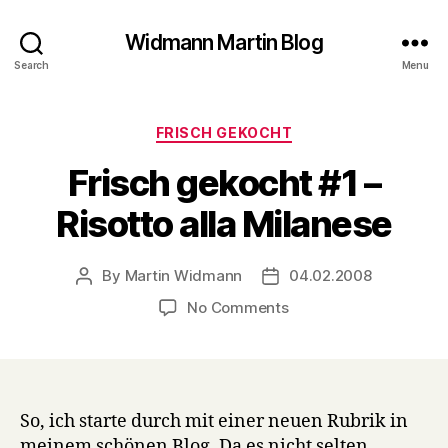
Widmann Martin Blog
Search
Menu
Categories
FRISCH GEKOCHT
Frisch gekocht #1 –
Risotto alla Milanese
By
Martin Widmann
04.02.2008
Post
Post
author
date
on
No Comments
Frisch
gekocht
#1
–
Risotto
So, ich starte durch mit einer neuen Rubrik in
alla
meinem schönen Blog. Da es nicht selten